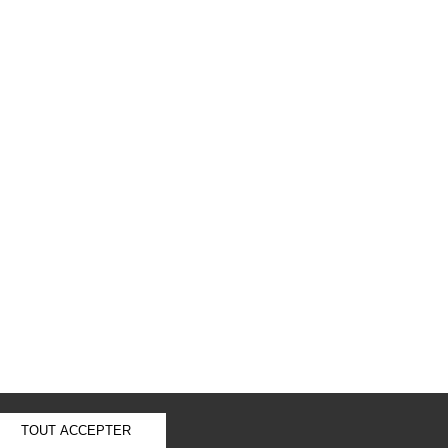
Next
colas Leblanc, 59000 Lille.
 06.44.19.48.15
TOUT ACCEPTER