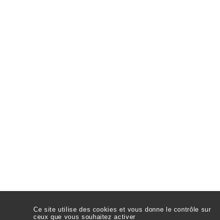
CAPSTONE Finance
PARIS
36bis, boulevard Haussmann • 75009 Paris
Bureau : 01 42 29 19 65 • Mobile : 06 71 62 17 55
LILLE
, 34 rue Nicolas Leblanc, 59000 Lille.
Mobile : 06.44.19.48.15
Ce site utilise des cookies et vous donne le contrôle sur
ceux que vous souhaitez activer